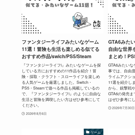
ファンタジーライフみたいなゲーム
GTA6みた
11選！冒険も生活も楽しめる似てる
自由な世界
おすすめ作品/swich/PS5/Steam
まとめ！PS5/
『ファンタジーライフi』みたいなゲームを探
GTA6みたい
している方におすすめの11作品を紹介！冒
事では、自由
険・採取・クラフト・スローライフを楽しめ
ライムアクシ
る人気ゲームを厳選しました。Switch・
11選を紹介し
PS5・Steamで遊べる作品も掲載しているの
から、銃撃戦
で、『ファンタジーライフi』のように自由な
GTA6の発売
生活と冒険を満喫したい方はぜひ参考にして
はぜひ参考に
ください。
2026年7月30日
2026年8月6日
ゲーム