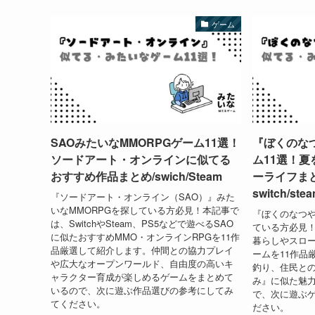
ゲーム
SAOみたいなMMORPGゲーム11選！
『ぼくのな
ソードアート・オンラインに似てる
ム11選！夏
おすすめ作品まとめ/swich/Steam
ーライフま
switch/st
『ソードアート・オンライン（SAO）』みた
いなMMORPGを探している方必見！本記事で
『ぼくのなつ
は、SwitchやSteam、PS5などで遊べるSAO
ている方必見
に似たおすすめMMO・オンラインRPGを11作
暮らしやスロ
品厳選して紹介します。仲間との協力プレイ
ームを11作品
や広大なオープンワールド、自由度の高いキ
釣り、住民と
ャラクター育成が楽しめるゲームをまとめて
み』に似た魅
いるので、次に遊ぶ作品選びの参考にしてみ
で、次に遊ぶ
てください。
ださい。