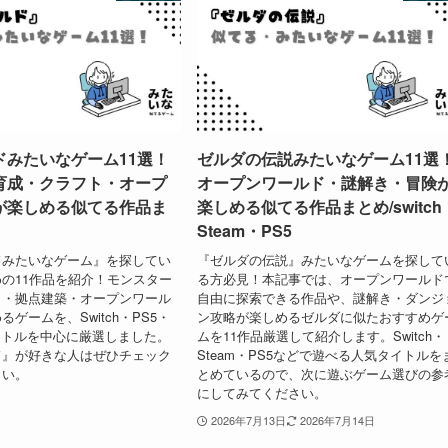
ドみたいなゲーム11選！
ゼルダの伝説みたいなゲーム11選
育成・クラフト・オープ
オープンワールド・謎解き・冒険
が楽しめる似てる作品ま
楽しめる似てる作品まとめ/switch
Steam・PS5
ドみたいなゲーム』を探してい
『ゼルダの伝説』みたいなゲームを探して
の11作品を紹介！モンスター
る方必見！本記事では、オープンワールド
ト・拠点建築・オープンワール
自由に探索できる作品や、謎解き・ダンジ
ゲームを、Switch・PS5・
ン攻略が楽しめるゼルダに似たおすすめゲ
タイトルを中心に厳選しました。
ムを11作品厳選して紹介します。Switch・
ド』が好きな人はぜひチェック
Steam・PS5などで遊べる人気タイトルを
さい。
とめているので、次に遊ぶゲーム選びの参
にしてみてください。
2026年7月13日
2026年7月14日