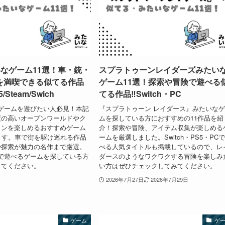
いなゲーム11選！車・銃・
スプラトゥーンレイダーズみたい
を満喫できる似てる作品
ゲーム11選！探索や冒険で遊べる
Steam/Swich
てる作品‼︎Switch・PC
なゲームを遊びたい人必見！本記
『スプラトゥーン レイダース』みたいな
度の高いオープンワールドやク
ムを探している方におすすめの11作品を紹
ョンを楽しめるおすすめゲーム
介！探索や冒険、アイテム収集が楽しめる
ます。車で街を駆け巡れる作品
ームを厳選しました。Switch・PS5・PC
や探索が魅力の名作まで厳選。
べる人気タイトルも掲載しているので、レ
まで遊べるゲームを探している方
ダースのようなワクワクする冒険を楽しみ
してください。
い方はぜひチェックしてみてください。
2026年7月27日
2026年7月29日
ゲーム
ゲ