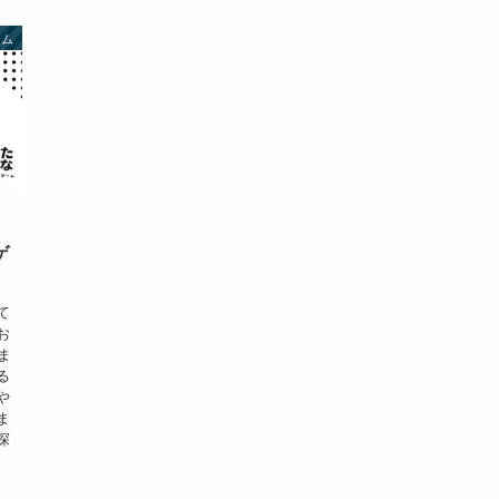
ーム
ゲ
て
お
ま
る
や
ま
探