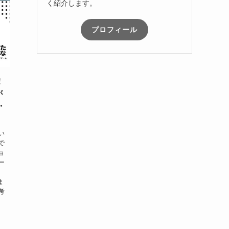
く紹介します。
プロフィール
！
が
・
い
で
ョ
ー
ま
考