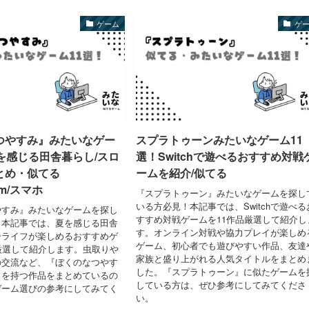
ゲーム
ゲ
つやすみ』みたいなゲー
スプラトゥーンみたいなゲーム11
を感じる田舎暮らし/スロ
選！Switchで遊べるおすすめ対戦
とめ・似てる
ームを紹介/似てる
eam/スマホ
『スプラトゥーン』みたいなゲームを探し
いる方必見！本記事では、Switchで遊べる
やすみ』みたいなゲームを探し
すすめ対戦ゲームを11作品厳選して紹介し
！本記事では、夏を感じる田舎
す。オンライン対戦や協力プレイが楽しめ
ーライフが楽しめるおすすめゲ
ゲーム、初心者でも遊びやすい作品、友達
厳選して紹介します。虫取りや
家族と盛り上がれる人気タイトルをまとめ
の交流など、『ぼくのなつやす
した。『スプラトゥーン』に似たゲームを
力を持つ作品をまとめているの
している方は、ぜひ参考にしてみてくださ
ゲーム選びの参考にしてみてく
い。