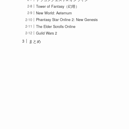
Tower of Fantasy（幻塔）
New World: Aeternum
Phantasy Star Online 2: New Genesis
The Elder Scrolls Online
Guild Wars 2
まとめ