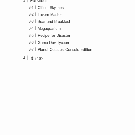
Parkitect
Cities: Skylines
Tavern Master
Bear and Breakfast
Megaquarium
Recipe for Disaster
Game Dev Tycoon
Planet Coaster: Console Edition
まとめ