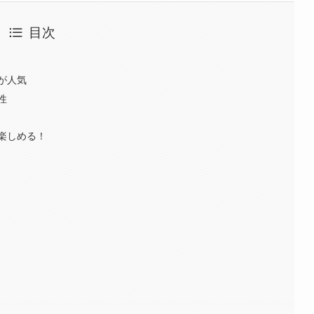
目次
が人気
性
楽しめる！