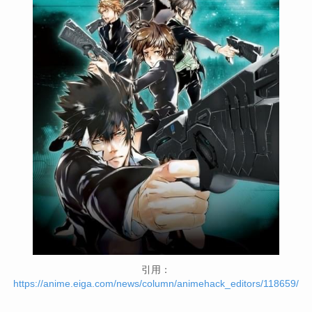
引用：
https://anime.eiga.com/news/column/animehack_editors/118659/