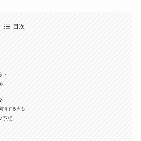
目次
る？
る
？
期待する声も
ツ予想